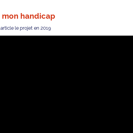
re mon handicap
ticle le projet en 2019