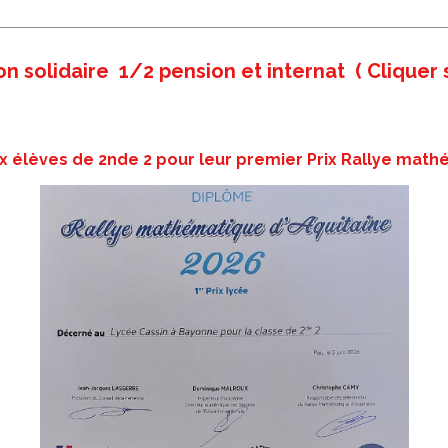
on solidaire 1/2 pension et internat ( Cliquer s
aux élèves de 2nde 2 pour leur premier Prix Rallye mat