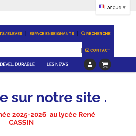
Langue
▼
TS/ELEVES
ESPACE ENSEIGNANTS
RECHERCHE
CONTACT
DEVEL. DURABLE
LES NEWS
 sur notre site .
nnée
2025-2026
au lycée René
CASSIN