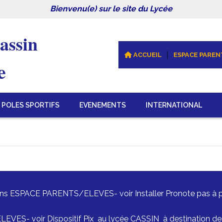
Bienvenu(e) sur le site du Lycée
assin 
ACCUEIL
ESPACE PAREN
e
POLES SPORTIFS
EVENEMENTS
INTERNATIONAL
Dans ESPACE PARENTS/ELEVES- voir Installer Pronote pas à pa
S- voir Dispositif Pix au lycée CASSIN à destination des é