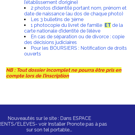
l’établissement d’origine)
2 photos d’identité portant nom, prénom et
date de naissance (au dos de chaque photo)
Les 3 bulletins de 3ème
1 photocopie du livret de famille
ET
de la
carte nationale d’identité de l’élève
En cas de séparation ou de divorce : copie
des décisions judiciaires
Pour les BOURSIERS : Notification de droits
ouverts
NB : Tout dossier incomplet ne pourra être pris en
compte lors de l’inscription
Nouveautés sur le site : Dans ESPACE
ARENTS/ELEVES- voir Installer Pronote pas à pas
sur son tel portable...